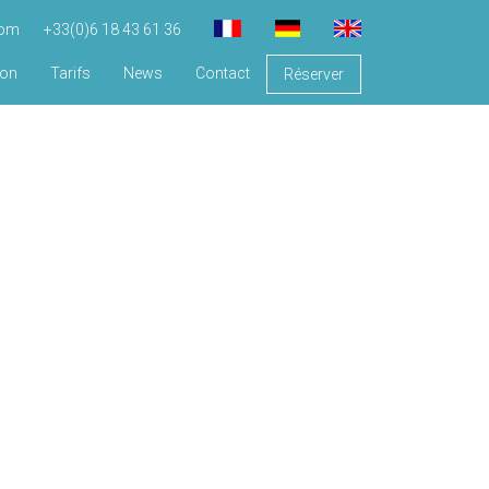
com
+33(0)6 18 43 61 36
ion
Tarifs
News
Contact
Réserver