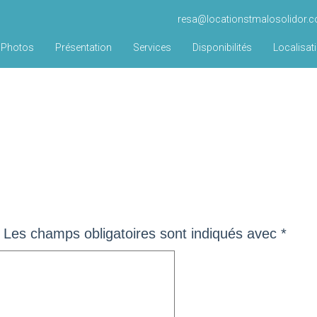
resa@locationstmalosolidor.
Photos
Présentation
Services
Disponibilités
Localisat
Les champs obligatoires sont indiqués avec
*