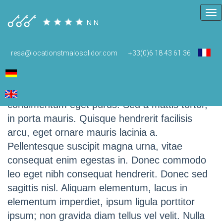
Tog
nav
resa@locationstmalosolidor.com
+33(0)6 18 43 61 36
(English) Contact
In nisi diam; semper sit amet convallis vitae,
condimentum eget purus. Sed a mattis tortor,
in porta mauris. Quisque hendrerit facilisis
arcu, eget ornare mauris lacinia a.
Pellentesque suscipit magna urna, vitae
consequat enim egestas in. Donec commodo
leo eget nibh consequat hendrerit. Donec sed
sagittis nisl. Aliquam elementum, lacus in
elementum imperdiet, ipsum ligula porttitor
ipsum; non gravida diam tellus vel velit. Nulla