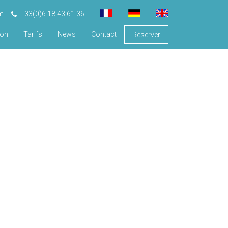
m
+33(0)6 18 43 61 36
ion
Tarifs
News
Contact
Réserver