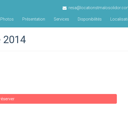
resa@locationstmalosolidor.co
Photos
Présentation
Services
Disponibilités
Localisat
e 2014
réserver