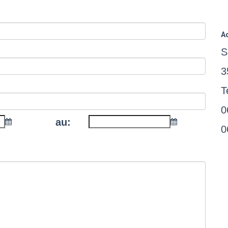
A
S
3
T
0
au:
0