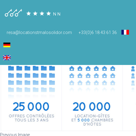
labels-2
resa@locationstmalosolidor.com
+33(0)6 18 43 61 36
janvier 5, 2015
960 × 314
Label
Previous Image