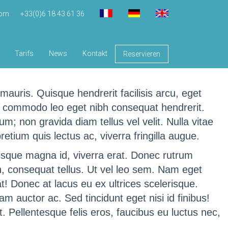
com
+33(0)6 18 43 61 36
Tarifs
News
Kontakt
Reservieren
mauris. Quisque hendrerit facilisis arcu, eget
c commodo leo eget nibh consequat hendrerit.
m; non gravida diam tellus vel velit. Nulla vitae
etium quis lectus ac, viverra fringilla augue.
erisque magna id, viverra erat. Donec rutrum
in, consequat tellus. Ut vel leo sem. Nam eget
t! Donec at lacus eu ex ultrices scelerisque.
am auctor ac. Sed tincidunt eget nisi id finibus!
it. Pellentesque felis eros, faucibus eu luctus nec,