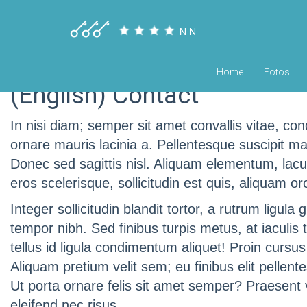
Home
Fotos
(English) Contact
In nisi diam; semper sit amet convallis vitae, co
ornare mauris lacinia a. Pellentesque suscipit 
Donec sed sagittis nisl. Aliquam elementum, lacus
eros scelerisque, sollicitudin est quis, aliquam o
Integer sollicitudin blandit tortor, a rutrum ligu
tempor nibh. Sed finibus turpis metus, at iaculis
tellus id ligula condimentum aliquet! Proin cursu
Aliquam pretium velit sem; eu finibus elit pellent
Ut porta ornare felis sit amet semper? Praesent vol
eleifend nec risus.