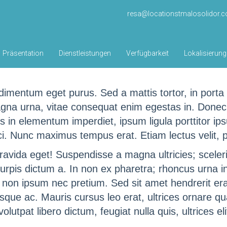
resa@locationstmalosolidor.
Präsentation
Dienstleistungen
Verfügbarkeit
Lokalisierung
ndimentum eget purus. Sed a mattis tortor, in porta 
magna urna, vitae consequat enim egestas in. Done
 in elementum imperdiet, ipsum ligula porttitor ipsu
rci. Nunc maximus tempus erat. Etiam lectus velit, pr
la gravida eget! Suspendisse a magna ultricies; scel
 turpis dictum a. In non ex pharetra; rhoncus urna 
s non ipsum nec pretium. Sed sit amet hendrerit era
esque ac. Mauris cursus leo erat, ultrices ornare qu
utpat libero dictum, feugiat nulla quis, ultrices el