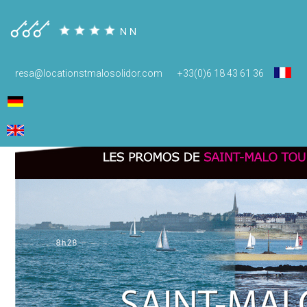
resa@locationstmalosolidor.com
+33(0)6 18 43 61 36
Guides