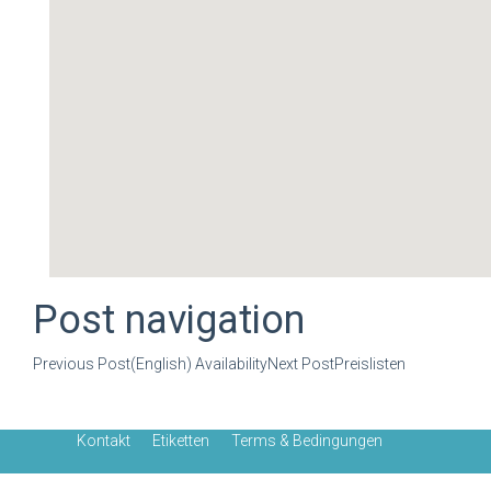
notebooksbilliger gutscheine
Post navigation
Previous Post
(English) Availability
Next Post
Preislisten
Kontakt
Etiketten
Terms & Bedingungen