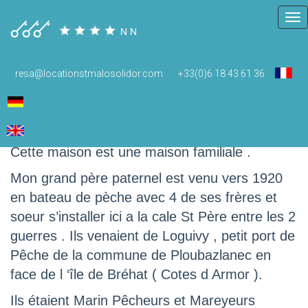
Tog
nav
resa@locationstmalosolidor.com
+33(0)6 18 43 61 36
Histoire
Un peu d histoire….
Cette maison est une maison familiale .
Mon grand père paternel est venu vers 1920
en bateau de pèche avec 4 de ses frères et
soeur s’installer ici a la cale St Père entre les 2
guerres . Ils venaient de Loguivy , petit port de
Pêche de la commune de Ploubazlanec en
face de l ‘île de Bréhat ( Cotes d Armor ).
Ils étaient Marin Pêcheurs et Mareyeurs