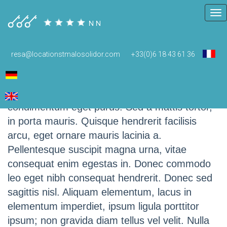
Tog
nav
resa@locationstmalosolidor.com
+33(0)6 18 43 61 36
Label
In nisi diam; semper sit amet convallis vitae,
condimentum eget purus. Sed a mattis tortor,
in porta mauris. Quisque hendrerit facilisis
arcu, eget ornare mauris lacinia a.
Pellentesque suscipit magna urna, vitae
consequat enim egestas in. Donec commodo
leo eget nibh consequat hendrerit. Donec sed
sagittis nisl. Aliquam elementum, lacus in
elementum imperdiet, ipsum ligula porttitor
ipsum; non gravida diam tellus vel velit. Nulla